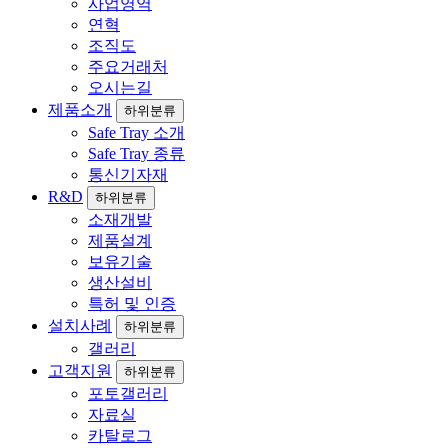
사업영역
연혁
조직도
주요거래처
오시는길
제품소개
하위분류
Safe Tray 소개
Safe Tray 종류
통신기자재
R&D
하위분류
소재개발
제품설계
보유기술
생산설비
특허 및 인증
설치사례
하위분류
갤러리
고객지원
하위분류
포토갤러리
자료실
카탈로그