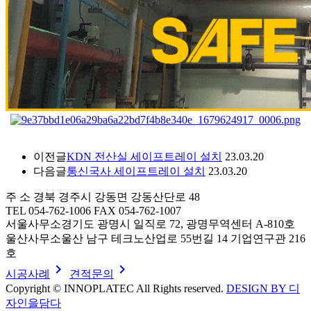
이전글
KDN 전산실 세이프트레이 설치
23.03.20
다음글
통신국사 세이프트레이 설치
23.03.20
주 소
경북 경주시 강동면 강동산단로 48
TEL
054-762-1006
FAX
054-762-1007
서울사무소
경기도 광명시 일직로 72, 광명무역센터 A-810호
울산사무소
울산 남구 테크노산업로 55번길 14 기업연구관 216
호
navigate_next
navigate_next
시공사례
견적문의
Copyright © INNOPLATEC All Rights reserved.
DESIGN BY 디
자인을담다